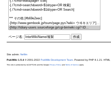
ページ名:
Site admin:
Nefilm
PukiWiki 1.5.4
© 2001-2022
PukiWiki Development Team
. Powered by PHP 8.1.21. HTML c
This site is protected by reCAPTCHA and the Google
Privacy Policy
and
Terms of Service
apply.