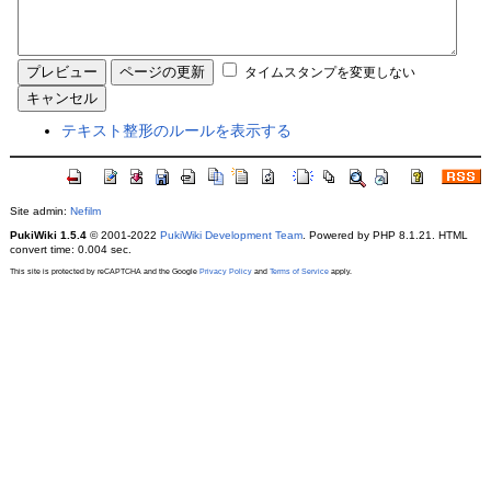
タイムスタンプを変更しない
テキスト整形のルールを表示する
Site admin:
Nefilm
PukiWiki 1.5.4
© 2001-2022
PukiWiki Development Team
. Powered by PHP 8.1.21. HTML
convert time: 0.004 sec.
This site is protected by reCAPTCHA and the Google
Privacy Policy
and
Terms of Service
apply.