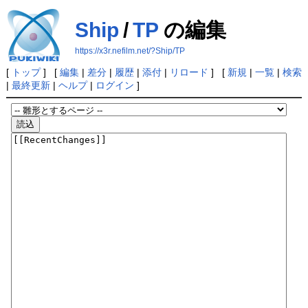
Ship
/
TP
の編集
https://x3r.nefilm.net/?Ship/TP
[
トップ
] [
編集
|
差分
|
履歴
|
添付
|
リロード
] [
新規
|
一覧
|
検索
|
最終更新
|
ヘルプ
|
ログイン
]