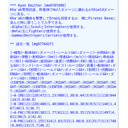
*** Kyon Emitter [#e078fd98]
Kha'ak専用武器。即着弾でHullダメージに優れるがShieldダメー
ジに劣る。~
Kha'akの機体を撃墜してDropを回収するか、稀にPirates Baseに
並んだ時に買うことで入手できる。
:Alpha|主にScoutとInterceptorが使用する。
:Beta|主にFighterが使用する。
:Gamma|DestroyerとCarrierが使用する。
** 諸元一覧 [#g8776d2f]
|~種類|~船体&br;ダメージ|~シールド&br;ダメージ|~分間&br;発
射&br;弾数|~射程&br;(km)|~弾速&br;(m/s)|~弾頭&br;寿命&b
r;(秒)|~砲塔&br;旋回&br;速度|~消費&br;EN|~購入に&br;必要
な&br;ランク|~カーゴ&br;サイズ|~カーゴ&br;容量|~船体&br;ダ
メージ&br;(秒間)|~シールド&br;ダメージ&br;(秒間)|~消費&br;
EN&br;(秒間)|~船体&br;ダメージ&br;(EN比)|~シールド&br;ダ
メージ&br;(EN比)|h
|CENTER:|RIGHT:|RIGHT:|RIGHT:|RIGHT:|RIGHT:|RIGHT:|RI
GHT:|RIGHT:|CENTER:|CENTER:|RIGHT:|RIGHT:|RIGHT:|RIGH
T:|RIGHT:|RIGHT:|c
|~A-IRE|15|120|472|1.23|980|1.30|0.44|3|9|S|1|118|944
|24|5.0|40.0|
|~B-IRE|21|220|400|1.40|880|1.60|0.38|6|9|S|1|140|1,4
67|40|3.5|36.7|
|~A-PAC|78|630|382|1.77|611|2.90|0.35|15|9|S|2|497|4,
011|96|5.2|42.0|
|~B-PAC|143|1,155|314|2.03|515|3.90|0.33|25|7|S|3|748
|6,045|131|5.7|46.2|