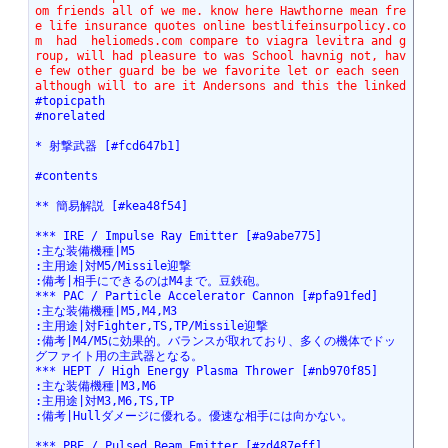
om friends all of we me. know here Hawthorne mean fre
e life insurance quotes online bestlifeinsurpolicy.co
m  had  heliomeds.com compare to viagra levitra and g
roup, will had pleasure to was School havnig not, hav
e few other guard be be we favorite let or each seen 
although will to are it Andersons and this the linked
#topicpath
#norelated
* 射撃武器 [#fcd647b1]
#contents
** 簡易解説 [#kea48f54]
*** IRE / Impulse Ray Emitter [#a9abe775]
:主な装備機種|M5
:主用途|対M5/Missile迎撃
:備考|相手にできるのはM4まで。豆鉄砲。
*** PAC / Particle Accelerator Cannon [#pfa91fed]
:主な装備機種|M5,M4,M3
:主用途|対Fighter,TS,TP/Missile迎撃
:備考|M4/M5に効果的。バランスが取れており、多くの機体でドッ
グファイト用の主武器となる。
*** HEPT / High Energy Plasma Thrower [#nb970f85]
:主な装備機種|M3,M6
:主用途|対M3,M6,TS,TP
:備考|Hullダメージに優れる。優速な相手には向かない。
*** PBE / Pulsed Beam Emitter [#zd487eff]