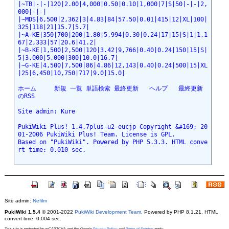
|~TB|-|-|120|2.00|4,000|0.50|0.10|1,000|7|S|50|-|-|2,
000|-|-|
|~MDS|6,500|2,362|3|4.83|84|57.50|0.01|415|12|XL|100|
325|118|21|15.7|5.7|
|~A-KE|350|700|200|1.80|5,994|0.30|0.24|17|15|S|1|1,1
67|2,333|57|20.6|41.2|
|~B-KE|1,500|2,500|120|3.42|9,766|0.40|0.24|150|15|S|
5|3,000|5,000|300|10.0|16.7|
|~G-KE|4,500|7,500|86|4.86|12,143|0.40|0.24|500|15|XL
|25|6,450|10,750|717|9.0|15.0|
ホーム     新規 一覧 単語検索 最終更新   ヘルプ   最終更新
のRSS
Site admin: Kure
PukiWiki Plus! 1.4.7plus-u2-eucjp Copyright &#169; 20
01-2006 PukiWiki Plus! Team. License is GPL.
Based on "PukiWiki". Powered by PHP 5.3.3. HTML conve
rt time: 0.010 sec.
Site admin:
Nefilm
PukiWiki 1.5.4
© 2001-2022
PukiWiki Development Team
. Powered by PHP 8.1.21. HTML
convert time: 0.004 sec.
This site is protected by reCAPTCHA and the Google
Privacy Policy
and
Terms of Service
apply.