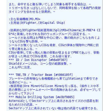
また、命中すると敵を弾いてしまう対象を相手する場合は、~
トリガーを引きっぱなしにしないで、同時着弾を狙って各砲門の発射
タイミングを合わせると効果的。~
:主な装備機種|M3,M3+
:主用途|対Fighter,(対Capital Ship)
:効果的な対Fighter戦術運用例|SplitM3+ChimeraにB-PBE*4 CI
G*4と装備しそれぞれを別のウェポングループに設定する。~
シールドがある間はをPBEを中心に使い、敵の砲火がこちらを向くよ
うならCIGを撃ち防御。~
シールドが無くなったらCIGを発射、CIGの弾体が飛翔中にPBEに切
り替え敵をあぶる。~
CIGが着弾して吹っ飛んだ敵の挙動が収まるまでPBEであぶり、挙動
が収まった時点でCIGを使用、これを繰り返す。
*** ID / Ion Disruptor [#h6e8f307]
Shieldダメージのみ。コーン型の範囲攻撃。~
これもFFに注意。
*** TBE,TB / Tractor Beam [#t066105f]
プレーヤーの所有物なら各種艦船から果てはStationまで牽引でき
る謎のビーム。~
:推奨用途|Ore MineやSilicon Mineを引っ張る。(操作ミスや不
意の事態によりゲームオーバー等の危険があるため、必ずセーブして
から行って下さい)
*** Mobile Drilling System [#e3bf9805]
AsteroidとしてSectorマップ上に表示されるサイズの小惑星を割
るためだけの武器。~
Sectorマップ上に表示されていない物は他の武器でも破壊できる。