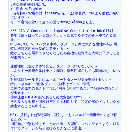
*** FAA / Flak Artillery Array [#za9607a9]
:主な装備機種|M2,M1
:主用途|対Fighter
:備考|M1/M2用の対Fighter装備。ほぼ即着弾。PACより射程が短い
点に注意。~
カーゴ容積を除いて全ての面でBetaがAlphaより上。
*** CIG / Concussion Impulse Generator [#ib6c0174]
各地に散らばっているコンテナから回収する事でのみ入手できる武
器。~
M5,M4,M3,TS,TPへの命中時、ダメージと共に大きな慣性を与え同
時に機首方向を強制的に変更する。~
敵がこちらを照準できなくなるため自機の被弾率を大幅に下げること
が出来る。~
連射性能は低く単体で見るとダメージは頼りないが、~
エネルギー消費自体は小さく同時に複数門運用しても問題のないレベ
ル、~
対船体対シールド共にエネルギー対ダメージ変換効率も良い。~
特にエネルギー/船体ダメージ効率はゲーム中最高。~
単体での威力の低さも4門ほど同時に発射することで解決を図ること
が出来る。~
弾体速度もB-PAC級であるため大変扱いやすい。~
その長大な射程と慣性付与効果を利用して、特定の船のドッキングを
妨害することも出来る。~
M3+に搭載すれば8門同時に発射してもエネルギー回復量の方が上回
るため、~
消耗無しで撃ち続けることが出来、大型船にコバンザメのように取り
付いてダメージを与え続けるときなどに最適。~