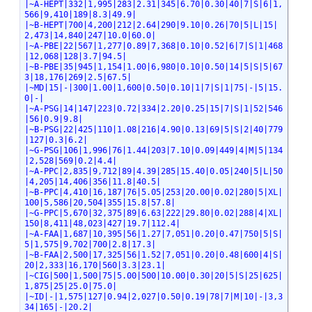
|~A-HEPT|332|1,995|283|2.31|345|6.70|0.30|40|7|S|6|1,
566|9,410|189|8.3|49.9|
|~B-HEPT|700|4,200|212|2.64|290|9.10|0.26|70|5|L|15|
2,473|14,840|247|10.0|60.0|
|~A-PBE|22|567|1,277|0.89|7,368|0.10|0.52|6|7|S|1|468
|12,068|128|3.7|94.5|
|~B-PBE|35|945|1,154|1.00|6,980|0.10|0.50|14|5|S|5|67
3|18,176|269|2.5|67.5|
|~MD|15|-|300|1.00|1,600|0.50|0.10|1|7|S|1|75|-|5|15.
0|-|
|~A-PSG|14|147|223|0.72|334|2.20|0.25|15|7|S|1|52|546
|56|0.9|9.8|
|~B-PSG|22|425|110|1.08|216|4.90|0.13|69|5|S|2|40|779
|127|0.3|6.2|
|~G-PSG|106|1,996|76|1.44|203|7.10|0.09|449|4|M|5|134
|2,528|569|0.2|4.4|
|~A-PPC|2,835|9,712|89|4.39|285|15.40|0.05|240|5|L|50
|4,205|14,406|356|11.8|40.5|
|~B-PPC|4,410|16,187|76|5.05|253|20.00|0.02|280|5|XL|
100|5,586|20,504|355|15.8|57.8|
|~G-PPC|5,670|32,375|89|6.63|222|29.80|0.02|288|4|XL|
150|8,411|48,023|427|19.7|112.4|
|~A-FAA|1,687|10,395|56|1.27|7,051|0.20|0.47|750|5|S|
5|1,575|9,702|700|2.8|17.3|
|~B-FAA|2,500|17,325|56|1.52|7,051|0.20|0.48|600|4|S|
20|2,333|16,170|560|3.3|23.1|
|~CIG|500|1,500|75|5.00|500|10.00|0.30|20|5|S|25|625|
1,875|25|25.0|75.0|
|~ID|-|1,575|127|0.94|2,027|0.50|0.19|78|7|M|10|-|3,3
34|165|-|20.2|