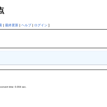
点
索
|
最終更新
|
ヘルプ
|
ログイン
]
onvert time: 0.004 sec.