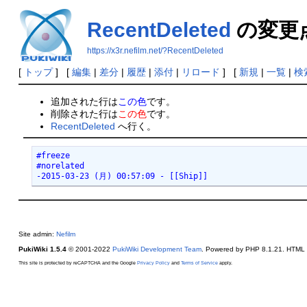
RecentDeleted
の変更
https://x3r.nefilm.net/?RecentDeleted
[
トップ
] [
編集
|
差分
|
履歴
|
添付
|
リロード
] [
新規
|
一覧
|
検
追加された行は
この色
です。
削除された行は
この色
です。
RecentDeleted
へ行く。
#freeze

#norelated

-2015-03-23 (月) 00:57:09 - [[Ship]]
Site admin:
Nefilm
PukiWiki 1.5.4
© 2001-2022
PukiWiki Development Team
. Powered by PHP 8.1.21. HTML c
This site is protected by reCAPTCHA and the Google
Privacy Policy
and
Terms of Service
apply.